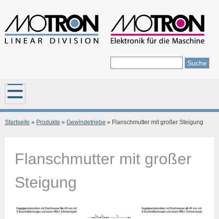
Direkt zum Inhalt
Suche
Suchformular
Hauptmenü
Startseite
»
Produkte
»
Gewindetriebe
» Flanschmutter mit großer Steigung
Sie sind hier
Flanschmutter mit großer
Steigung