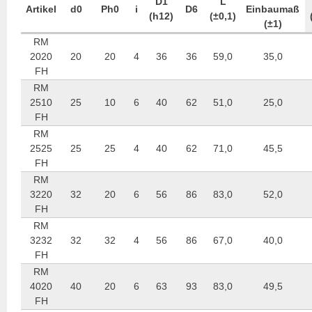
D1
L
Artikel
d0
Ph0
i
D6
Einbaumaß
(h12)
(±0,1)
(±1)
RM
2020
20
20
4
36
36
59,0
35,0
FH
RM
2510
25
10
6
40
62
51,0
25,0
FH
RM
2525
25
25
4
40
62
71,0
45,5
FH
RM
3220
32
20
6
56
86
83,0
52,0
FH
RM
3232
32
32
4
56
86
67,0
40,0
FH
RM
4020
40
20
6
63
93
83,0
49,5
FH