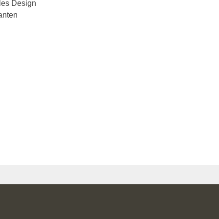
les Design
anten