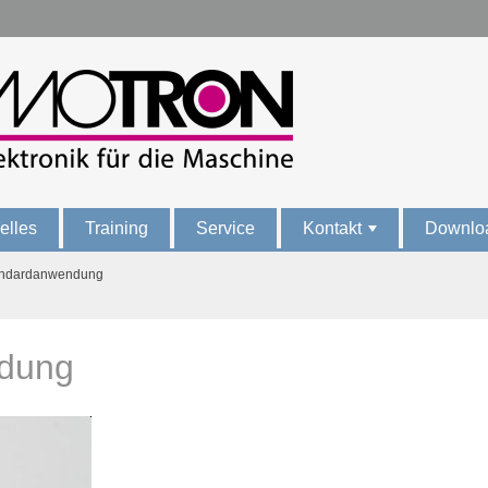
elles
Training
Service
Kontakt
Downlo
+
andardanwendung
ndung