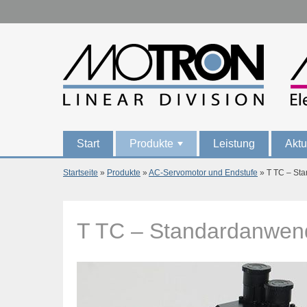
Direkt zum Inhalt
Start
Produkte
Leistung
Aktu
+
Startseite
»
Produkte
»
AC-Servomotor und Endstufe
» T TC – St
Sie sind hier
T TC – Standardanwe