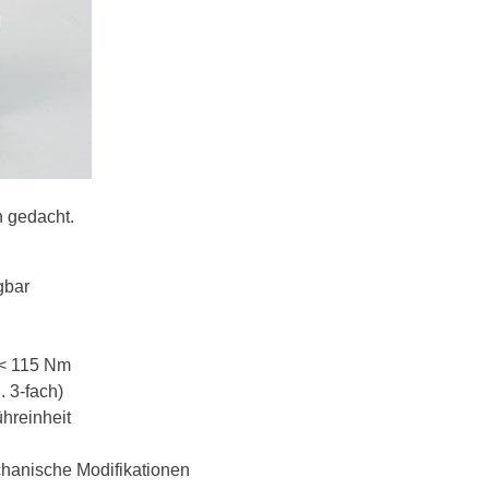
 gedacht.
gbar
 < 115 Nm
 3-fach)
hreinheit
echanische Modifikationen