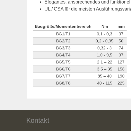
Elegantes, ansprechendes und funktionel
UL / CSA für die meisten Ausführungsvari
Baugröße/Momentenbereich
Nm
mm
BG1/T1
0,1 - 0,3
37
BG2/T2
0,2 - 0,95
50
BG3/T3
0,32 - 3
74
BG4/T4
1,0 - 9,5
97
BG5/T5
2,1 – 22
127
BG6/T6
3,5 – 35
158
BG7/T7
85 – 40
190
BG8/T8
40 - 115
225
Kontakt