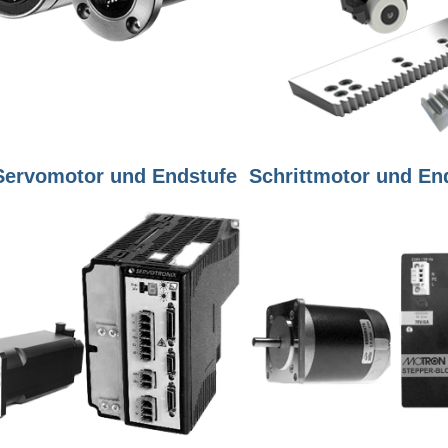
ervomotor und Endstufe
Schrittmotor und En