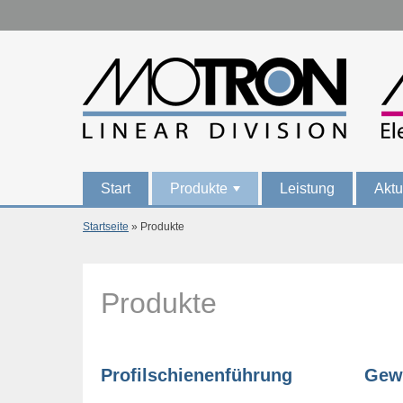
Direkt zum Inhalt
Start
Produkte
Leistung
Aktu
+
Startseite
» Produkte
Sie sind hier
Produkte
Profilschienenführung
Gewi