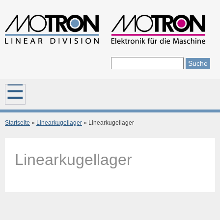
Direkt zum Inhalt
Suche
Suchformular
Hauptmenü
Startseite
»
Linearkugellager
» Linearkugellager
Sie sind hier
Linearkugellager