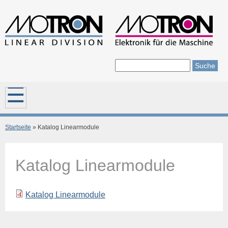
Direkt zum Inhalt
Suche
Suchformular
Hauptmenü
Startseite
» Katalog Linearmodule
Sie sind hier
Katalog Linearmodule
Katalog Linearmodule